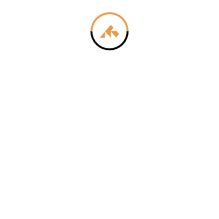
e för att anpassa innehållet och annonserna till användarna, tillh
vår trafik. Vi vidarebefordrar även sådana identifierare och anna
nnons- och analysföretag som vi samarbetar med. Dessa kan i sin
har tillhandahållit eller som de har samlat in när du har använt 
Inställningar
Statistik
Tillåt urval