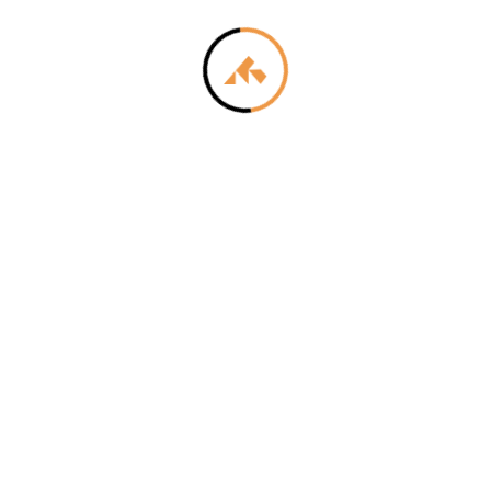
e för att anpassa innehållet och annonserna till användarna, tillh
vår trafik. Vi vidarebefordrar även sådana identifierare och anna
nnons- och analysföretag som vi samarbetar med. Dessa kan i sin
har tillhandahållit eller som de har samlat in när du har använt 
Inställningar
Statistik
Tillåt urval